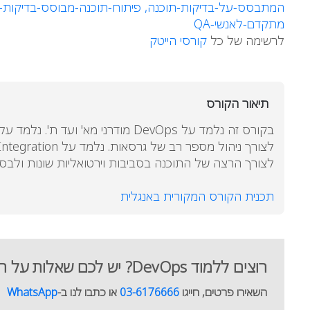
המתבסס-על-בדיקות-תוכנה,
פיתוח-תוכנה-מבוסס-בדיקות-תו
מתקדם-לאנשי-QA
לרשימה של כל
קורסי הייטק
תיאור הקורס
לצורך הרצה של התוכנה בסביבות וירטואליות שונות ולבסו
תכנית הקורס המקורית באנגלית
רוצים ללמוד DevOps? יש לכם שאלות על הקורס? מומחי ה-DevOps של סלע יישמחו לעזור
השאירו פרטים, חייגו
03-6176666
או כתבו לנו ב-
WhatsApp