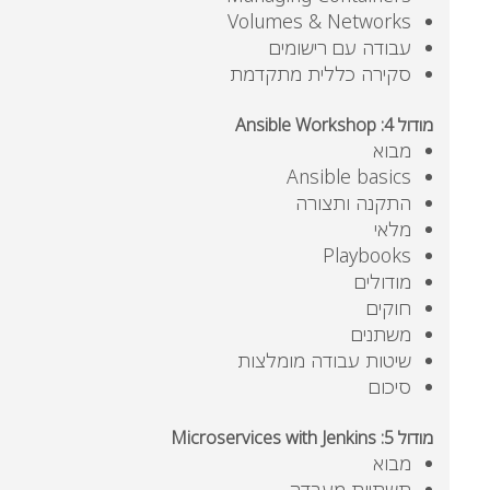
Volumes & Networks
עבודה עם רישומים
סקירה כללית מתקדמת
מודול
4: Ansible Workshop
מבוא
Ansible basics
התקנה ותצורה
מלאי
Playbooks
מודולים
חוקים
משתנים
שיטות עבודה מומלצות
סיכום
מודול
5: Microservices with Jenkins
מבוא
תשתיות מעבדה