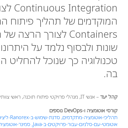
Containers לצורך הרצ
שונות ולבסוף נלמד על היתרונו
טכנולוגיה כך שנוכל להחליט הי
בה.
קהל יעד
– אנשי IT, מנהלי פרויקטי פיתוח תוכנה, ראשי צוותי פיתוח תוכנה, אנשי DevOps הרוצים להעמיק את הידע שלהם בתחום
קורסי אוטומציה ו-
DevOps
נוספים
תהליכי-אוטומציה-מתקדמים,
סדנת-שימוש-ב-Ranorex-ליצירת-אוטומציה,
אוטומטי-עם-סלניום-עבור-פרויקטים-ב-
Java
,
סמינר-אוטומצי