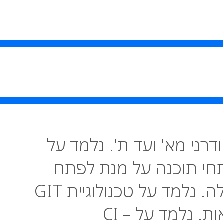
ס זה נלמד על DevOps מודרני מא' ועד ת'. נלמד על
תחי תוכנה על מנת לפתח
פרויקט רחב מימדים בצורה יעילה. נלמד על טכנולוגיית GIT
לצורך ניהול מספר רב של גרסאות. נלמד על CI –