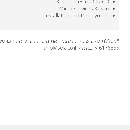
CI / CD עם Kobernetes
Micro-services & Istio
Installation and Deployment
6176666 או באימייל Info@sela.co.il