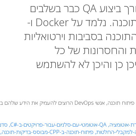
Continuous Integration לצורך ביצוע QA כבר בשלבים
המוקדמים של תהליך פיתוח התוכנה. נלמד על Docker ו-
ה של התוכנה בסביבות וירטואליות
ת והחסרונות של כל
כן כן והיכן לא להשתמש
QA
-אוטומטי-עם-סלניום-עבור-פרויקטים-ב-#
C
,
סדנ
ה-למקבלי-החלטות,
פיתוח-תוכנה-ב-CPP-מבוסס-בדיקות-תוכנה,