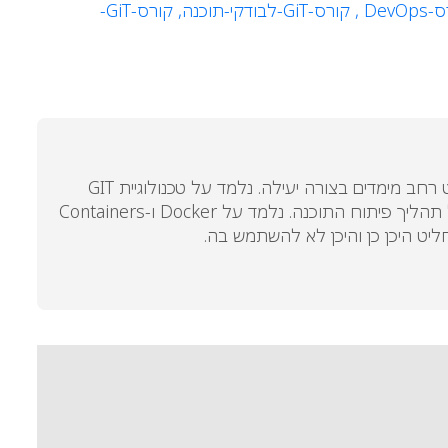
DevO ,
קורס-GiT-לבודקי-תוכנה,
קורס-GiT-
בקורס זה נלמד על DevOps מודרני מא' ועד ת'. נלמד על שלל הכלים הקיימים היום למפתחי תוכנה על מנת לפתח פרויקט רחב מימדים בצורה יעילה. נלמד על טכנולוגיית GIT
לצורך ניהול מספר רב של גרסאות. נלמד על CI – Continuous Integration לצורך ביצוע QA כבר בשלבים המוקדמים של תהליך פיתוח התוכנה. נלמד על Docker ו-Containers
ליט היכן כן והיכן לא להשתמש בה.