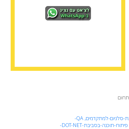
ת-סלניום-למתקדמים,
QA
-
פיתוח-תוכנה-בסביבת-DOT-NET-