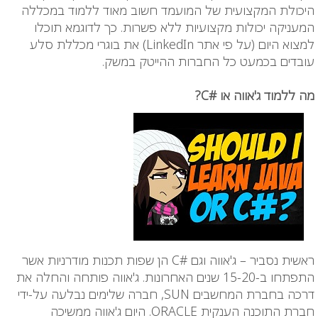
היכולת המקצועית של המועמד חשוב מאוד ללמוד במכללה
המעניקה יכולות מקצועיות ללא פשרות. כך לדוגמא תוכלו
למצוא היום (על פי אתר LinkedIn) את בוגרי מכללת סלע
עובדים בכמעט כל החברות ההייטק במשק.
מה ללמוד ג'אווה או #C?
ראשית נסביר – ג'אווה וגם #C הן שפות תכנות מודרניות אשר
התפתחו ב-15-20 שנים האחרונות. ג'אווה פותחה והחלה את
דרכה בחברת המחשבים SUN, חברה שלימים נבלעה על-ידי
חברת התוכנה הענקית ORACLE. היום ג'אווה ממשיכה