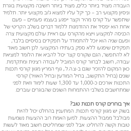
העבודה מצויד ביותר כלים, מצויד ביותר חשיבה מקצועית בוגרת
וניסיון מקצועי רב – כך יקל עליו למצוא ג'וב מקצועי יותר. תלמיד
שיתפשר על קורס מהיר וקצר ייפגע בעצמו פעמיים – פעם
אחת הוא יפסיד את ההזדמנות ללמוד דברים בשלב הקריטי של
הכניסה למקצוע וייצא מהקורס עם ראיית עולם מקצועית צרה
ופעם שניה הוא יוכל להתמודד על תפקידים בסיסיים בלבד,
תפקידים שיפגעו ללא ספק בעתידו המקצועי. לכן חשוב מאוד
לא להתפשר, הגם שקורס קצר יכול להביא את הלומד למציאת
עבודה, חשוב לבחור קורס המוביל לעבודה רצינית ומתקדמת.
כאן המקום להזכיר שגם ב-צ.ה.ל., גוף המריץ מגוון קורסי תכנות
שונים (בחיל התקשוב, בחיל המודעין ובחיל האוויר) קורסי
התכנות אורכים כ-1,000 עד 1,300 שעות לימוד וזאת לפני
שמתחשבים בשלבי ההתמחות השונים שהבוגרים עוברים.
איך בוחרים קורס תכנות טוב?
בשוק יש מגוון קורסי תכנות. המתעניין בהחלט יכול להיות
מבולבל ממבול ההצעות. למען האמת רוב ההצעות נשמעות
טובות וקשה להחליט. אבל לפני שמחליטים חשוב מאוד לעשות