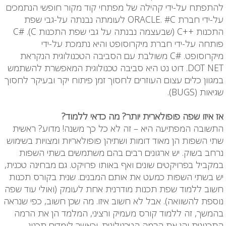
להתפתח על-ידי קהילה של מפתחי קוד מקור חופשי הנתמכים
על-ידי חברת ORACLE. #C לעומתה נבנתה על-גבי שפת
התכנות ++C (שבעצמה נבנתה על גבי שפת התכנות C). #C
פותחה על-ידי חברת מיקרוסופט והיא נתמכת על-ידי
מיקרוסופט. #C משולבת עם הסביבה הטכנולוגית הנקראת
DOT NET. דוט נט היא סביבה טכנולוגית המאפשרת להשתמש
במגוון כלים עצום העוזרים לחסוך זמן פיתוח יקר ובעיקר לחסוך
שגיאות (BUGS).
אז איזו שפה פופולארית יותר? מה כדאי ללמוד?
התשובה המפתיעה היא – זה לא כל כך משנה! מדוע? ראשית
שתי השפות הן מאוד דומות ושתיהן פופולאריות ומצויות בשימוש
נרחב בשוק. יש ארגונים רבים בהם משתמשים בשתי השפות
במקביל בפרויקטים שונים ואף באותו פרויקט. גם מבחינה טכנית,
יש בשתי השפות כמעט את אותם המבנים. שנית בקורס תכנות
חשוב ללמוד שפת תכנות מודרנית אחת לעומק (ואולי עוד שפה
נוספת להשוואה). אבל לא חשוב איזו. מה שכן חשוב, כפי שנראה
בהמשך, זה ללמוד קורס מעמיק ורציני, המלמד הן את הרמה
התכנונית והן את הרמה הטכנולוגית. וכאשר לומדים תכנון