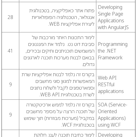
Developing
פתוח אתר כאפליקציה, בטכנולוגית
Single Page
אנגולאר, הטכנולוגיה הפופולאריות
28
Applications
ליצירת אפליקציות WEB.
with AngularJS
לימוד התכונות היותר מורכבות של
Programming
סביבת דוט נט. נלמד את המנגנונים
the .NET
המשמשים תוכניתנים ותיקים ובכירים,
41
Framework
בבואם לבנות מערכות תוכנה לארגונים
גדולים.
בקורס זה נלמד לבנות אפליקציות שרת
Web API
המאפשרות למגוון סוגי מחשבים
9
RESTful
וסמארטפונים לקבל ולשלוח נתונים
applications
לשרת בטכנולוגיית WEB API.
SOA (Service-
בקורס זה נלמד לממש ארכיטקטורה
Oriented
של תוכנה הרצה על מספר מחשבים
9
Applications)
במקביל (מערכות מבוזרות) תוך שימוש
using WCF
בטכנולוגיית WCF.
Developing
לימוד כתיבת תוכנה לענן. חלוקת