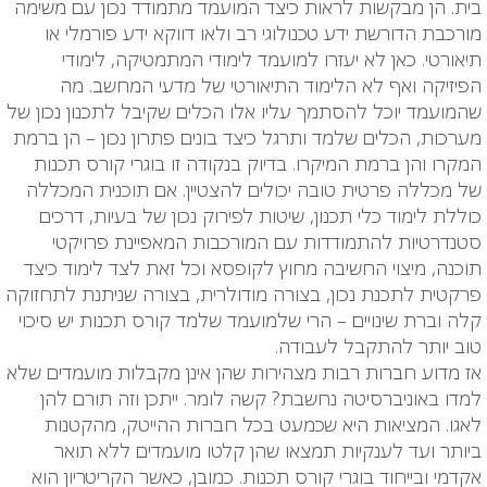
בית. הן מבקשות לראות כיצד המועמד מתמודד נכון עם משימה
מורכבת הדורשת ידע טכנולוגי רב ולאו דווקא ידע פורמלי או
תיאורטי. כאן לא יעזרו למועמד לימודי המתמטיקה, לימודי
הפיזיקה ואף לא הלימוד התיאורטי של מדעי המחשב. מה
שהמועמד יוכל להסתמך עליו אלו הכלים שקיבל לתכנון נכון של
מערכות, הכלים שלמד ותרגל כיצד בונים פתרון נכון – הן ברמת
המקרו והן ברמת המיקרו. בדיוק בנקודה זו בוגרי קורס תכנות
של מכללה פרטית טובה יכולים להצטיין. אם תוכנית המכללה
כוללת לימוד כלי תכנון, שיטות לפירוק נכון של בעיות, דרכים
סטנדרטיות להתמודדות עם המורכבות המאפיינת פרויקטי
תוכנה, מיצוי החשיבה מחוץ לקופסא וכל זאת לצד לימוד כיצד
פרקטית לתכנת נכון, בצורה מודולרית, בצורה שניתנת לתחזוקה
קלה וברת שינויים – הרי שלמועמד שלמד קורס תכנות יש סיכוי
טוב יותר להתקבל לעבודה.
אז מדוע חברות רבות מצהירות שהן אינן מקבלות מועמדים שלא
למדו באוניברסיטה נחשבת? קשה לומר. ייתכן וזה תורם להן
לאגו. המציאות היא שכמעט בכל חברות ההייטק, מהקטנות
ביותר ועד לענקיות תמצאו שהן קלטו מועמדים ללא תואר
אקדמי ובייחוד בוגרי קורס תכנות. כמובן, כאשר הקריטריון הוא