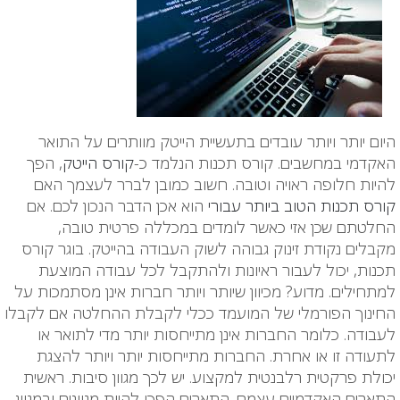
היום יותר ויותר עובדים בתעשיית הייטק מוותרים על התואר
האקדמי במחשבים. קורס תכנות הנלמד כ-
קורס הייטק
, הפך
להיות חלופה ראויה וטובה. חשוב כמובן לברר לעצמך האם
קורס תכנות הטוב ביותר עבורי
הוא אכן הדבר הנכון לכם. אם
החלטתם שכן אזי כאשר לומדים במכללה פרטית טובה,
מקבלים נקודת זינוק גבוהה לשוק העבודה בהייטק. בוגר קורס
תכנות, יכול לעבור ראיונות ולהתקבל לכל עבודה המוצעת
למתחילים. מדוע? מכיוון שיותר ויותר חברות אינן מסתמכות על
החינוך הפורמלי של המועמד ככלי לקבלת ההחלטה אם לקבלו
לעבודה. כלומר החברות אינן מתייחסות יותר מדי לתואר או
לתעודה זו או אחרת. החברות מתייחסות יותר ויותר להצגת
יכולת פרקטית רלבנטית למקצוע. יש לכך מגוון סיבות. ראשית
התארים האקדמיים עצמם. התארים הפכו להיות מגוונים ובמגוון