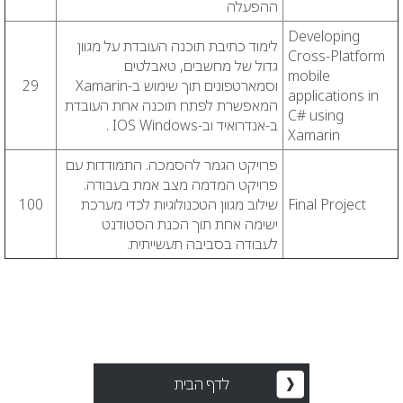
ההפעלה
Developing
לימוד כתיבת תוכנה העובדת על מגוון
Cross-Platform
גדול של מחשבים, טאבלטים
mobile
וסמארטפונים תוך שימוש ב-Xamarin
9
2
applications in
המאפשרת לפתח תוכנה אחת העובדת
C# using
ב-אנדרואיד וב-IOS Windows .
Xamarin
פרויקט הגמר להסמכה. התמודדות עם
פרויקט המדמה מצב אמת בעבודה.
Final Project
שילוב מגוון הטכנולוגיות לכדי מערכת
100
ישימה אחת תוך הכנת הסטודנט
לעבודה בסביבה תעשייתית.
לדף הבית