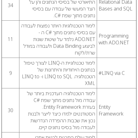
Relational Data
התיאורטי של בסיסי הנתונים והן על
34
Bases and SQL
הצד המעשי של עבודה עם בסיסי
נתונים מתוך שפת #C.
לימוד הטכנולוגיות היותר נפוצות לעבודה
עם בסיסי נתונים מתוך #C ה -
Programming
ADO.NET נלמד על שיטות שונות
11
with ADO.NET
לביצוע Data Binding ולעבודה במודל
שרת/לקוח
לימוד טכנולוגיית ה-LINQ לצורך טיפול
בנתונים הייחודיות והיתרונות של
9
LINQ via C#
הטכנולוגיה. LINQ to SQL ו- LINQ to
XML
לימוד הטכנולוגיה העדכנית ביותר של
עבודה מול נתונים מתוך שפת #C
Entity
בעזרת Entity Framework.
30
Framework
הסטודנטים ילמדו כיצד לייצר ולבנות
נכון את שכבות ההפרדה הנדרשות
לעבודה מול בסיס נתונים קיים.
לימוד עולם התכנות לבניית אתרי