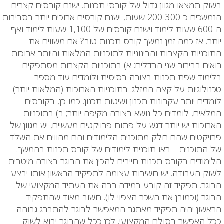
בשוק תמצאו מגוון גדול של קורסי תכנות. ישנם קורסים קצרים
הנמשכים כ-200-300 שעות, ישנם קורסים ארוכים יותר בסביבות
ה-600 שעות לימוד וישנם קורסים של 1,100 שעות לימוד ואף
יותר. אז כמה זמן נמשך קורס תכנות טוב? אם משווים את
התוכניות הקצרות והבינוניות לתוכניות המלאות והיותר ארוכות
רואים בבירור שני הבדלים: א) בתוכניות הקצרות מסתפקים
בלימוד שפת תכנות בצורה בסיסית ולומדים עוד מספר
טכנולוגיות על קצה המזלג. בתוכניות הארוכות (המלאות יותר)
לומדים יותר עקרונות תכנון ושיטות תכנון. כמו כן, בקורסים
המלאים, לומדים כל נושא בצורה מקיפה יותר; ב) בתוכניות
הארוכות יש יותר דגש על פתוח פרויקטים מעשיים, יש מגוון של
פרויקטים שהם חלק מתוכנית הלימודים והם מהווים את השלד
של התוכנית – ראו תוכנית לימודים של קורס תכנות בהמשך.
הלימודים בקורס תכנות חייבים להכין את הבוגר בצורה מיטבית
לשוק העבודה. יש חשיבות עצומה לתפקיד הראשון אותו יבצע
הבוגר. תפקיד זה קובע במידה רבה את העתיד המקצועי של
הבוגר (וכמובן את השכר הצפוי לו). חשוב מאוד שהתפקיד
הראשון יהיה תפקיד מאתגר המאפשר לבוגר להתברג גבוהה
ככל האפשר בסולם המקצועי. לכן ככל שהבוגר יבוא לשוק