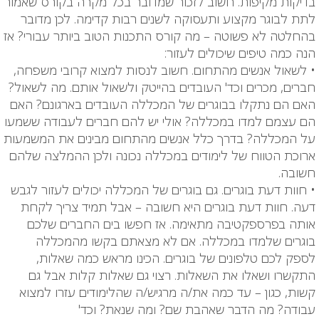
בדיקות מקיפות. חשוב לזכור שמדובר בכל מקרה בקורס שאמור
לתת לבוגר מקצוע ותעסוקה לשנים רבות קדימה. לכן מדובר
בהחלטה לא פשוטה – מה קורס התכנות הטוב ביותר עבורי? אז
הנה כמה טיפים שיכולים לעזור:
• לשאול אנשים מהתחום. חשוב לנסות למצוא קרובי משפחה,
חברים, מכרים וכד' העובדים בהייטק ולשאול אותם. מה לשאול?
האם הם נתקלו בבוגרים של המכללה העובדים בארגונם? האם
הם עצמם למדו במכללה? אולי יש להם חברים לעבודה ששמעו
על המכללה? בדרך כלל אנשים מהתחום מבינים את המשמעות
ארוכת הטווח של לימודים במכללה נכונה ולכן ההמלצה שלהם
חשובה.
• חוות דעת בוגרים. גם בוגרים של המכללה יכולים לעזור לגבש
דעה. חוות דעת בוגרים היא חשובה – אבל תמיד צריך לקחת
אותה בפרספקטיבה מתאימה. אז חפשו בים החברים שלכם
בוגרים שלמדו במכללה. אם לא מצאתם בקשו מהמכללה
לספק לכם טלפונים של בוגרים. הכינו מראש כמה שאלות,
התקשרו ושאלו את השאלות. רצוי גם שאלות קלות אבל גם
קשות, כגון – עד כמה את/ה מרגיש/ה שהלימודים עזרו למצוא
עבודה? מה הדבר שאהבת שם? ומה שנאת? וכד'