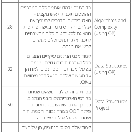
בקורס זה יילמדו אוסף הכלים המרכזיים
ההופכים תוכניתן לאיש מקצוע -
Algorithms and
האלגוריתמים והדרכים להעריך את
Complexity
יעילותם. הקורס נלמד בגישה פרקטית
28
(using C#)
המציגה לסטודנטים כלים מחשבתיים
לתכנון אלגורתמים וכלים מעשיים
להשוואה בינהם.
לימוד מבני הנתונים עיקריים המצויים
בכל מערכת תוכנה גדולה, יישומם
Data Structures
בפועל ומטרתם. הסטודנטים ילמדו הן
32
(using C#)
על העיצוב שלהם והן על דרך מימושם
ב-#C.
בפרויקט זה ישולבו הנושאים שנידונו
בקורסי האלגוריתמים ומבני הנתונים.
Data Structures
כמו כן ישולבו שימוש במתודולוגיות
50
Project
פיתוח OOP בצורה נבונה וחכמה, תוך
שימת דגש על יעילות ועיצוב הקוד
לימוד עולם בסיסי הנתונים, הן על הצד