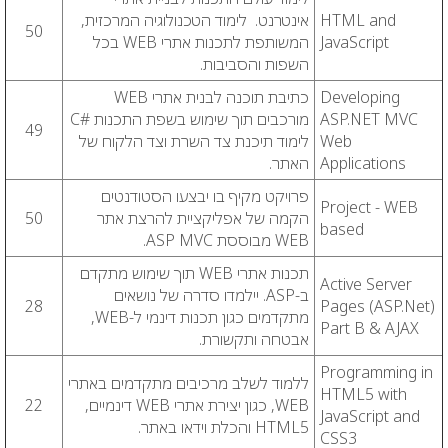
HTML and
אינטרנט. לימוד הטכנולוגיה המרכזית,
50
JavaScript
המשותפת לתכנות אתרי WEB בכל
השפות והסביבות.
Developing
כתיבת תוכנה לבנית אתרי WEB
ASP.NET MVC
מורכבים תוך שימוש בשפת התכנות #
C
49
Web
לימוד תיכנת צד השרת וצד הלקוח של
Applications
האתר.
פרויקט מקיף בו יבצעו הסטודנטים
Project - WEB
הקמה של אפליקציית להרצת אתר
50
based
WEB
מבוססת
ASP MVC.
תכנות אתרי WEB תוך שימוש מתקדם
Active Server
ב-ASP. יילמדו סדרה של נושאים
28
Pages (ASP.Net)
מתקדמים כגון תכנות דינמי ל-WEB,
Part B & AJAX
אבטחה ותקשורת.
Programming in
ללמוד לשלב מרכיבים מתקדמים באתרי
HTML5 with
WEB, כגון יצירת אתרי WEB דינמיים,
22
JavaScript and
HTML5 והכלת וידאו באתר.
CSS3