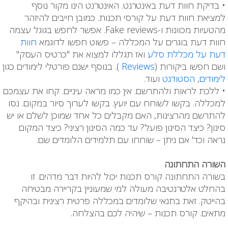
• בדיקת חוות דעת באינטרנט. האינטרנט הינו מקור נוסף
למציאת חוות דעת על קורסי תכנות. כמובן חייבים להיזהר
מהטעיות מכוונות ו-Fake reviews. אפשר לחפש בגוגל עצמה
חוות דעת בוגרים על המכללה – פשוט חפשו לדוגמא
חוות
דעת על מכללת סלע
ואז תגללו למצוא את "כרטיס העסק"
ושם חפשו ביקורות (
Reviews
). בנוסף ישנם פורטלי לימודים כגון
לימודים
,
הסטודנט
ועוד.
• ללכת לראות ולהתרשם. אין כמו מראה עיניים. קחו את עצמכם
למכללה. בקשו לשוחח עם יועץ. בקשו לערוך סיור במקום. נסו
להתרשם מהרצינות, האם מקבלים כל אחד שמוכן לשלם או יש
סינון? כיצד הסינון פועל? עד כמה הסינון רציני? כיצד המקום
נראה וכד' אם ניתן – שוחחו עם תלמידים הלומדים שם.
השורה התחתונה
בשורה התחתונה קורס תכנות יכול להיות דבר מדהים. זו
בהחלט אלטרנטיבה מעולה למי שמעוניין בקריירה מבטיחה
בהייטק. זאת בתנאי שלומדים במכללה פרטית רצינית ובהיקף
מתאים. קורס תכנות – שיהיה לכם בהצלחה.