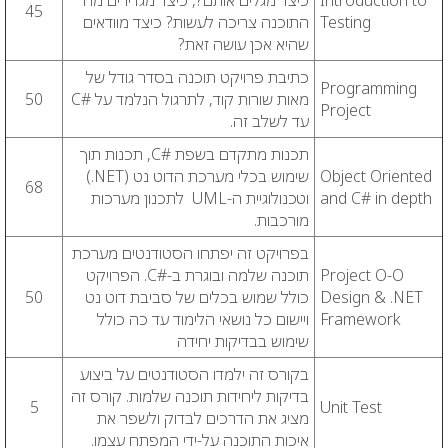
Introduction to
כיצד מגלים אותם?, כיצד מגדירים מה
45
Testing
התוכנה צריכה לעשות? כיצד מוודאים
שהיא אכן עושה זאת?
כתיבת פרויקט תוכנה בסדר גודל של
Programming
מאות שורות קוד, לתרגול הנלמד על #C
50
Project
עד לשלב זה.
תכנות מתקדם בשפת #C, תכנות תוך
Object Oriented
שימוש בכלי מערכת הדוט נט (NET.)
68
and C# in depth
וטכנולוגיית ה-UML לתכנון מערכות
מורכבות.
בפרויקט זה יפתחו הסטודנטים מערכת
Project O-O
תוכנה שלמה ובוגרת ב-#C. הפרויקט
Design & .NET
כולל שמוש בכלים של סביבת דוט נט
50
Framework
ויישום כל נושאי הלימוד עד כה כולל
שימוש בבדיקות יחידה
בקורס זה ילמדו הסטודנטים על ביצוע
בדיקות ליחידות תוכנה שלמות. קורס זה
5
Unit Test
מציג את הדרכים לבדוק ולשפר את
איכות התוכנה על-ידי המפתח עצמו.