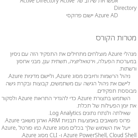
אפשרויות שילוב של Active Directory Active
Directory
Azure AD יישום פרוקסי
מטרות הקורס
מנהלי Azure מוצלחים מתחילים את התפקיד הזה עם ניסיון
במערכות הפעלה, וירטואליזציה, תשתית ענן, מבני אחסון
ורשתות.
ניהול הרשמות וחיובים מסוג Azure, וליישם מדיניות Azure.
ליישם את ניהול הגישה עם משתמשים, קבוצות ובקרת גישה
מבוססת תפקידים.
השתמש בתצורת Azure כדי להגדיר התראות Azure ולסקור
את יומן הפעילות של תכלת.
שאילתה ולנתח נתונים Log Analytics.
פרוס משאבים באמצעות תבניות ARM וארגן משאבי Azure.
ייעל את השימוש שלך בכלים מסוג Azure כמו פורטל Azure,
Azure PowerShell, Cloud Shell ו- CLI מסוג Azure.