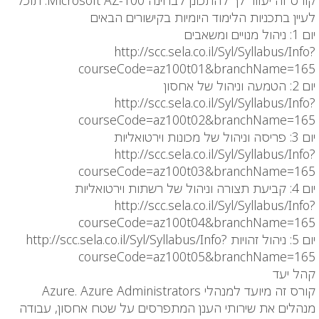
קורס זה יעזור לך להתכונן לבחינה Microsoft AZ-100. תוכל
לעיין בתכניות הלימוד היומיות בקישורים הבאים
יום 1: ניהול מנויים ומשאבים
http://scc.sela.co.il/Syl/Syllabus/Info?
courseCode=az100t01&branchName=165
יום 2: הטמעה וניהול של אחסון
http://scc.sela.co.il/Syl/Syllabus/Info?
courseCode=az100t02&branchName=165
יום 3: פריסה וניהול של מכונות וירטואליות
http://scc.sela.co.il/Syl/Syllabus/Info?
courseCode=az100t03&branchName=165
יום 4: קביעת תצורה וניהול של רשתות וירטואליות
http://scc.sela.co.il/Syl/Syllabus/Info?
courseCode=az100t04&branchName=165
יום 5: ניהול זהויות http://scc.sela.co.il/Syl/Syllabus/Info?
courseCode=az100t05&branchName=165
קהל יעד
קורס זה מיועד למנהלי Azure. Azure Administrators
מנהלים את שירותי הענן המתפרסים על שטח אחסון, עבודה