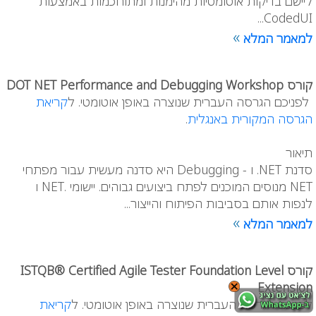
ליישם בדיקות אוטומטיות מהימנות ומתוחכמות באמצעות
CodedUI...
»
למאמר המלא
קורס DOT NET Performance and Debugging Workshop
לפניכם הגרסה העברית שנוצרה באופן אוטומטי. ל
קריאת
הגרסה המקורית באנגלית
.
תיאור
סדנת NET. ו - Debugging היא סדנה מעשית עבור מפתחי
NET מנוסים המוכנים לפתח ביצועים גבוהים. יישומי .NET ו
לנפות אותם בסביבות הפיתוח והייצור...
»
למאמר המלא
קורס ISTQB® Certified Agile Tester Foundation Level
Extension
לפניכם הגרסה העברית שנוצרה באופן אוטומטי. ל
קריאת