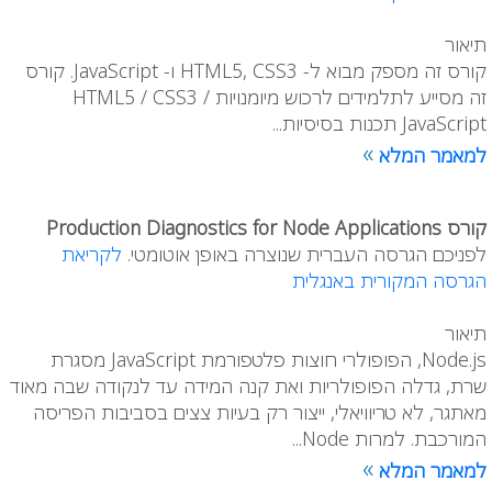
תיאור
קורס זה מספק מבוא ל- HTML5, CSS3 ו- JavaScript. קורס
זה מסייע לתלמידים לרכוש מיומנויות HTML5 / CSS3 /
JavaScript תכנות בסיסיות...
»
למאמר המלא
קורס Production Diagnostics for Node Applications
לפניכם הגרסה העברית שנוצרה באופן אוטומטי.
לקריאת
הגרסה המקורית באנגלית
תיאור
Node.js, הפופולרי חוצות פלטפורמת JavaScript מסגרת
שרת, גדלה הפופולריות ואת קנה המידה עד לנקודה שבה מאוד
מאתגר, לא טריוויאלי, ייצור רק בעיות צצים בסביבות הפריסה
המורכבת. למרות Node...
»
למאמר המלא