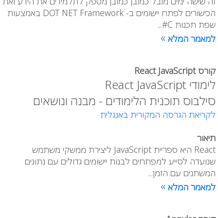
זה שישה ימים מובל כמובן כמובן מספק לתלמידים את הידע ואת
הכישורים לפתח יישומים ב- DOT NET Framework באמצעות
שפת תכנות C#...
»
למאמר המלא
קורס React JavaScript
לימודי React JavaScript
סילבוס תוכנית הלימודים - מבנה ונושאים
לקריאת הגרסה המקורית באנגלית
תיאור
React היא ספריית JavaScript ליצירת ממשקי משתמש
שנועדה לסייע למפתחים לבנות יישומים גדולים עם נתונים
המשתנים עם הזמן...
»
למאמר המלא