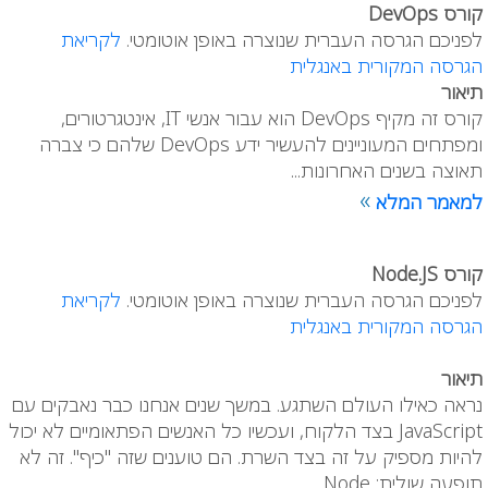
קורס DevOps
לפניכם הגרסה העברית שנוצרה באופן אוטומטי.
לקריאת
הגרסה המקורית באנגלית
תיאור
קורס זה מקיף DevOps הוא עבור אנשי IT, אינטגרטורים,
ומפתחים המעוניינים להעשיר ידע DevOps שלהם כי צברה
תאוצה בשנים האחרונות...
»
למאמר המלא
קורס Node.JS
לפניכם הגרסה העברית שנוצרה באופן אוטומטי.
לקריאת
הגרסה המקורית באנגלית
תיאור
נראה כאילו העולם השתגע. במשך שנים אנחנו כבר נאבקים עם
JavaScript בצד הלקוח, ועכשיו כל האנשים הפתאומיים לא יכול
להיות מספיק על זה בצד השרת. הם טוענים שזה "כיף". זה לא
תופעה שולית: Node...