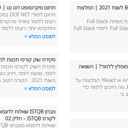
לימודי Back-End בקורס Full Stack | טכנולוגיות Back-End לשנת 2021 | המלצות
תחום מיקרוסופט דוט נט | לי
טכנולוגיות Back-End שחייבים ללמוד בשנת 2021 כדי להיות מפתח Full Stack.
רוצים ללמוד באחד מהקורסי
המלצות לחיבורי טכנולוגיות לכדי מחסנית נכונה ל-לימודי Full Stack. לימודי Full Stack
ותתקדמו יותר. רוצים ללמוד #C? הקורס הטוב ביותר בא
»
לפוסט המלא
סקירת שוק קורסי תכנות למתחילים 2021 | היקף לימודים, עלות
 | ראש בראש Angular מול React | מה מומלץ ללמוד? | השוואה
סקירת השוק לקורסי תכנות ל
לימוד, שיטות לימוד, דירוג
קורס FULL STACK לימודי Front End, האם ללמוד Angular או React? המלצות על
בשנת 2021. הקורס הטוב ביותר לתכ …
לימודי FULL STACK. השוואה מקיפה בין Angular ל-React, מה חייבים ללמוד כדי
»
לפוסט המלא
לקורס ISTQB – חלק 02