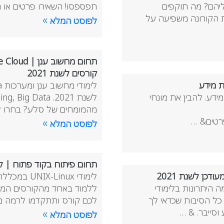
ליהם? מה תוקפים
תפספסו! השאירו פרטים או 
ת הקורונה משפיעה על
»
לפוסט המלא
קורסים לשנת 2021
ת מידע
ידע. להבין את מונחי
מהמומחים של סלע? בחרו ל
פרטים& …
»
לפוסט המלא
תחום פיתוח בקוד פתוח | לימודי UNIX-Linux במכללת סלע | קורסי
ץ לך ללמוד קורס אבטחת מידע בשנת 2021? מה היתרונות בלימודי
ללמוד באחד מהקורסים המתק
כל הסיבות שכדאי לך
לכם קורס ותתקדמו לרמה מקצ
סייבר. & …
»
לפוסט המלא