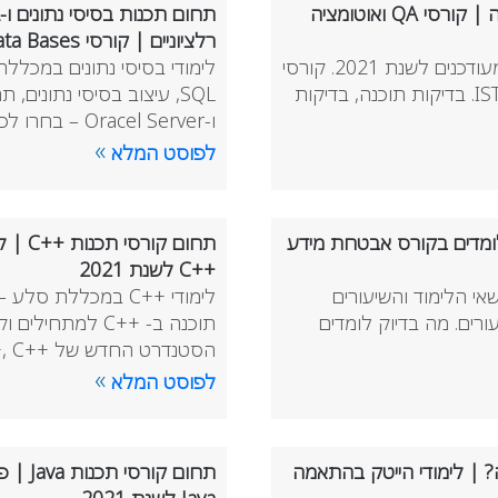
תחום QA ואוטומציה | בודק תוכנה | הנדסת בדיקות תוכנה | קורסי QA ואוטומציה
רלציוניים | קורסי Data Bases לשנת 2021
לימודי QA ואוטומציה במכללת סלע – רשימת הקורסים המעודכנים לשנת 2021. קורסי
ISQTB רשמים עם אפשרות לביצוע מבחן הסמכה של ISTQB. בדיקות תוכנה, בדיקות
ו-Oracel Server – בחרו לכם קור …
»
לפוסט המלא
שלומדים בקורס אבטחת מידע
++C לשנת 2021
שאי הלימוד והשיעורים
רים. מה בדיוק לומדים
הסטנדרט החדש של ++C, Design Patterns in C++, C ו- ++ …
»
לפוסט המלא
? | לימודי הייטק בהתאמה