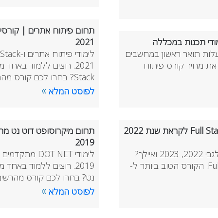
מודי תכנות במכללה
2021
עלות תואר ראשון במחשבים
את מחיר קורס פיתוח
Stack? בחרו לכם קורס מהרשימה המעודכנת של מכללת סל …
»
לפוסט המלא
שמונה סיבות ללמוד קורס Full Stack ב-2021 | לימודי Full Stack לקראת שנת 2022
תחום מיקרוסופט דוט נט מת
2019
למה כדאי ללמוד קורס Full Stack ב-2021? מה התחזית לגבי 2022, 2023 ואיילך?
לימודי T NET
המלצות מה ללמוד? היכן ללמוד? ומה מחיר קורס Full Stack. הקורס הטוב ביותר ל-
2019. רוצים ללמוד באח
נט? בחרו לכם קורס מהרשי
»
לפוסט המלא