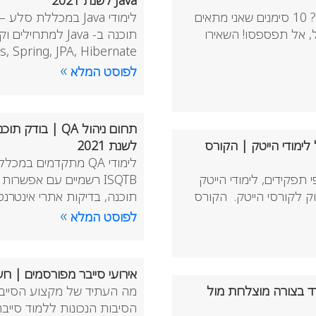
Java לשנת 2021
לימודי הייטק למי זה מתאים? האם כדאי ללמוד קורס הייטק? 10 סימנים שאני מתאים
תחיל, אל תפספסו! השאירו
Servlets, Spring, JPA, Hibernate, ו- Java
»
לפוסט המלא
תחום ניהול QA 
ר ל-2021 | מסלולים של לימודי הייטק | הקורס
לשנת 2021
תפקידים, לימודי הייטק
מומלצים לשנת 2021, קהל יעד לקורסי הייטק, סקירת השוק לקורסי הייטק. הקורס
תוכנה, בדיקות אתרי אינטרנט
»
לפוסט המלא
אירועי סייבר מפורסמים | ח
י הסייבר בשנת 2021 | להתמודד בצורה מוצלחת מול
מה העתיד של מקצוע הסייבר 
הסיבות הנכונות ללמוד סייב