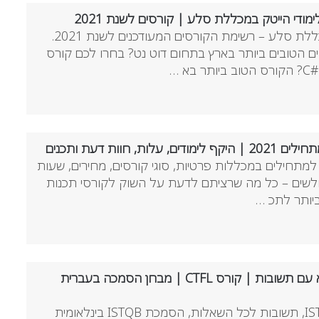
מודי הייטק במכללת סלע | קורסים לשנת 2021
תחום לימודי DOT NET במכללת סלע – רשימת הקורסים המעודכנים לשנת 2021.
ם הטובים ביותר בארץ בתחום דוט נט? בחרו לכם קורס
 …
, חוות דעת ותכנים
מתחילים במכללות פרטיות, סוגי קורסים, מחירים, שעות
 הגולשים – כל מה שרציתם לדעת על השוק לקורסי תכנות
מבחן ISTQB שאלות לדוגמא עם תשובות | קורס CTFL | מבחן הסמכה בעברית
שאלות לדוגמא ממבחני ISTQB, תשובות לכל השאלות, הסמכת ISTQB בינלאומית