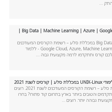
התק …
תחום מחשוב ענן | Big Data | Machine Learning | Azure | Google Cloud |
לימודי מחשוב ענן ומערכות Big Data במכללת סלע – רשימת הקורסים המעודכנים
לשנת 2021. Google Cloud, Azure, Machine Learning, Big Data - ללמוד
כם קורס ותתקדמו לרמה מקצועית גבוה …
ם לשנת 2021
לימודי UNIX-Linux במכללת סלע – רשימת הקורסים המעודכנים לשנת 2021. רוצים
דמים והטובים ביותר בארץ בתחום קוד פתוח? בחרו
ועית גבוהה יותר. רוצים …