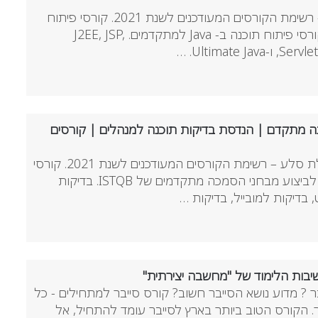
לימודי Java במכללת סלע – רשימת הקורסים המעודכנים לשנת 2021. קורסי פיתוח
תוכנה ב- Java למתחילים וקורסי פיתוח תוכנה ב- Java למתקדמים. J2EE, JSP,
Ultimate. …
| בודק תוכנה מתקדם | הנדסת בדיקות תוכנה למנהלים | קורסים
לימודי QA מתקדמים במכללת סלע – רשימת הקורסים המעודכנים לשנת 2021. קורסי
ISQTB רשמיים עם אפשרות לביצוע מבחני הסמכה מתקדמים של ISTQB. בדיקות
, בדיקות למובייל, בדיקות …
שיבות הלימוד של "מחשבה יצירתית"
? מדוע נושא הסייבר חשוב? קורס סייבר למתחילים - כל
ר. הקורס הטוב ביותר בארץ לסייבר עומד להתחיל, אל