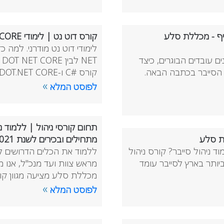
יף - מכללת סלע
קורס דוט נט | לימודי DOT.NET CORE | קורס #C
ים עובדים הבוגרים, כיצד
NET לבין DOT NET CORE ומה מומלץ ללמוד? ואיך כל זה קשור ללימודי #C?
 הסייבר בכתבה הבאה.
קורס #C ו-DOT.NET CORE הטוב ביותר בארץ עומד להתחיל, …
»
לפוסט המלא
לת סלע
מתחילים ובכירים לשנת 2021
וד ניהול סייבר? קורס ניהול
יותר בארץ לסייבר עומד
מראש צוות ועד מנכ"ל, אנו מ
מכללת סלע מציעה מגוון קור
»
לפוסט המלא