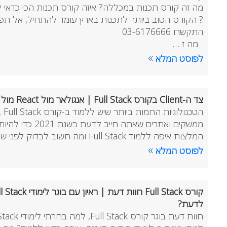
מה זה קורס תכנות במכללה? איזה קורס תכנות הכי כדאי ל
? הקורס הטוב ביותר לתכנות בארץ עומד להתחיל, אל תפס
התקשרו 03-6176666
מה ז …
»
לפוסט המלא
צד ה-Client בקורס Full Stack | אנגולאר מול React מול Vue.JS | המלצות ללימודים
הטכ
המלצות איפה ללמוד Full Stack ומה חשוב לבדוק לפני שנרשמים ל …
»
לפוסט המלא
לדעת?