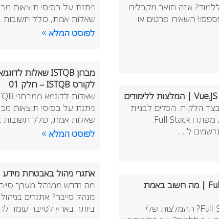
למוד? איזה תואר מקבלים
פסו! השאירו פרטים או
שאלות אמת, כולל תשובות בס
»
לפוסט המלא
לקורס ISTQB – חלק 01
נולוגיות החמות ביותר שיש ללמוד ב-קורס Full Stack בצד הלקוח. הכלים לבניית
ממשקים ואתרים שאתה חייב לדעת בשנת 2021 כדי להיות מפתח Full Stack.
שאלות אמת, כולל תשובות בס
»
לפוסט המלא
אתגרי ניהול באבטחת מידע | 
קורס Full Stack חוות דעת | ראיון עם בוגר לימודי Full Stack | מה חשוב באמת
מה נדרש ממנהל מערך סייבר
מנהל סייבר? אתגרים בניהול 
חוות דעת בוגר קורס Full Stack, למה בחרתי לימודי Full Stack? ההמלצות שלי
ביותר בארץ לסייבר עומד לה