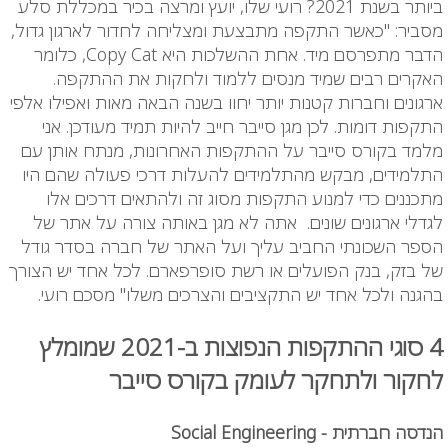
ביותר בשנת 2021? רועי שלו, יועץ ומרצה בכיר במכללת סלע
מסביר: "כאשר התקפה מתבצעת ומצליחה לחדור לארגון גדול,
הדבר מתפרסם מיד. אחת ההשלכות היא
Copy Cat
, כלומר
האקרים רבים שמיד מנסים ללמוד ולחקות את ההתקפה.
ארגונים וחברות קטנות יותר יחוו בשנה הבאה מאות ואפילו אלפי
התקפות דומות. לכן מגן סייבר חייב להיות תמיד מעודכן. אני
מלמד בקורס סייבר על ההתקפות האחרונות, מנתח אותן עם
התלמידים, מבקש מהתלמידים להעלות דרכי פעולה שהם היו
מתכננים כדי למנוע התקפות מסוג זה ולהתאים דרכים אלו
לגדלי ארגונים שונים. אתה לא מגן באותה צורה על אתר של
הספר השכונתי החביב עליך ועל האתר של חברה בסדר גודל
של בזק, בנק הפועלים או רשת סופרפארם. לכל אחד יש הצורך
בהגנה ולכל אחד יש התקציבים והצרכים משלו" מסכם רועי.
4 סוגי ההתקפות הנפוצות ב-2021 שמומלץ
לחקור ולתחקר לעומק בקורס סייבר
הנדסה חברתית
-
Social Engineering