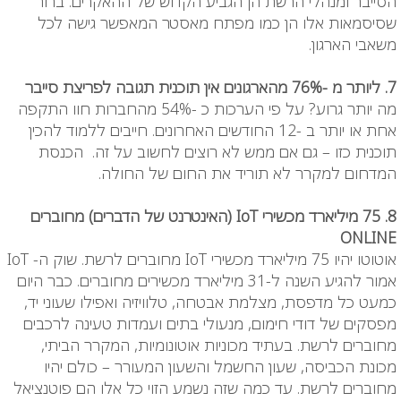
הסייבר ומנהלי הרשת הן הגביע הקדוש של ההאקרים. ברור
שסיסמאות אלו הן כמו מפתח מאסטר המאפשר גישה לכל
משאבי הארגון.
7. ליותר מ -76% מהארגונים אין תוכנית תגובה לפריצת סייבר
מה יותר גרוע? על פי הערכות כ -54% מהחברות חוו התקפה
אחת או יותר ב -12 החודשים האחרונים. חייבים ללמוד להכין
תוכנית כזו – גם אם ממש לא רוצים לחשוב על זה. הכנסת
המדחום למקרר לא תוריד את החום של החולה.
8. 75 מיליארד מכשירי
IoT
(האינטרנט של הדברים) מחוברים
ONLINE
אוטוטו יהיו 75 מיליארד מכשירי IoT מחוברים לרשת. שוק ה-
IoT
אמור להגיע השנה ל-31 מיליארד מכשירים מחוברים. כבר היום
כמעט כל מדפסת, מצלמת אבטחה, טלוויזיה ואפילו שעוני יד,
מפסקים של דודי חימום, מנעולי בתים ועמדות טעינה לרכבים
מחוברים לרשת. בעתיד מכוניות אוטונומיות, המקרר הביתי,
מכונת הכביסה, שעון החשמל והשעון המעורר – כולם יהיו
מחוברים לרשת. עד כמה שזה נשמע הזוי כל אלו הם פוטנציאל