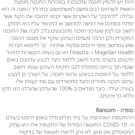
היות ויש להפיץ תוכנת עדכונים זו במהירות התוכנה מופצת
ראשית לשרתים רבים ומשם למשתמשים. בתהליך הפצה זה היא
עלולה "להידבק" ע"י האקרים אשר יכניסו לתוכה את הקוד אשר
יפתח בפניהם את הגישה למחשב או למכשיר עליו היא תתוקן.
חשוב גם לציין שעדכוני תוכנה מתבצעים בלב ליבה שת התוכנה
המקורית ולכן הרבה פעמים העדכון עוקף את מנגנוני ההגנה
שיש במחשב מפני וירוסים ונוזקות אחרות. כך לדוגמא חברות
Magellan Health
ו-
Finastra
חוו גם בעיות הקשורות לניהול
תיקונים. בקורס סייבר חשוב ללמוד כיצד לבצע עדכונים באופן
שוטף תוך בחינה מתמדת לגבי חוקיות העדכון עצמו. חשוב
ללמוד על הסכנות בביצוע עדכוני תוכנה, על הצורך כן לבצע
עדכוני תוכנה מהירים וכיצד מתמודדים עם שתי קצוות אלו
בצורה יעילה. כיצד מוודאים ב-100% שהעדכון שהורדנו הינו תקין
וללא כל וירוסים.
כופרה -
Ransom
ההתקפות האחרונות על בתי חולים גדלו באופן דרמטי בעולם
ה-
COVID-19
. התוצאה המידית של התקפות אלו היא שתיק
המטופלים אינו נגיש, לא ניתן לראות תוצאות של בדיקות