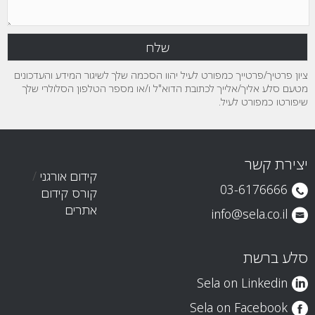
ציון פרטיך/פרטייך כמפורט לעיל יהוו הסכמה שלך לשיגור המידע והעדכונים
מטעם סלע אליך/אלייך לכתובת הדוא"ל ו/או מספר הטלפון הסלולרי שלך
שיפורטו כמפורט לעיל.
יצירת קשר
קידום אורגני
/
03-6176666
קורס קידום
אתרים
info@sela.co.il
סלע ברשת
Sela on Linkedin
Sela on Facebook