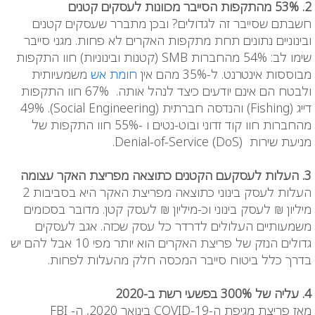
2. 53% מהתקפות הסייבר מכוונות לעסקים קטנים
חשבתם שסייבר זה לגדולים? ובכן מתברר שעסקים קטנים
ובינוניים נתונים תחת מתקפות האקרים לא פחות. מגני סייבר
שימו לב: 54% מהחברות SMB (קטנות ובינוניות) חוו התקפות
מבוססות אינטרנט. ל-35% מהם אין
חומת אש
משמעיותית
ולבטח הם אינם יודעים כיצד לנהל אותה. 67% חוו התקפות
דייג (Fishing) והנדסה חברתית (Social Engineering). 49%
מהחברות חוו קוד זדוני ובוט-נטים ו -55% חוו התקפות של
מניעת שירות Denial-of-Service (DoS).
3. העלות לעסקעם הקטנים כתוצאה מפריצת האקר עצומה
העלות לעסק בינוני כתוצאה מפריצת האקר היא בסביבות 2
מיליון ₪ לעסק בינוני וכ-מיליון ₪ לעסק קטן. מדובר בסכומים
משמעותיים העלולים לדרדר כל עסק שכזה. אגב לעסקים
גדולים הנזק של פריצת האקרים הוא יותר מפי 10 אבל להם יש
בדרך כלל ביטוח סייבר המכסה חלק מהעלות לפחות.
4. עליה של 300% בפשעי רשת ב-2020
מאז פריצת מגיפת ה-
COVID-19
בינואר 2020, ה-
FBI