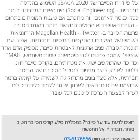
על פי דו"ח הסייבר של
ISACA 2020
, השימוש בהנדסה
חברתית – (
Social Engineering
) הינו האיום המתרחב ביותר
ככלי כניסה לארגונים. זה מתכתב אם טענות המומחים בתחום
– הגורם האנושי הוא החוליה החלשה ביותר בהגנת הסייבר.
פרצות הסייבר ב-
Twitter
ו-
Magellan Health
הן דוגמאות
לשימוש של האקרים בהתקפות הנדסיות חברתיות. אפילו עם
תוכנית הסברה פנים ארגוניות לאבטחת סייבר, מספיק אדם אחד
שנכשל ושמסר פרטים לגבי סיסמאות, שמות משתמש, EMAIL
וכד' כדי שהתוקפים ישיגו את מטרותיהם. בקורס סייבר חיוני
ללמוד לא רק לייצר מדיניות לנטרול הסיכונים של הנדסה
חברתית, אלא כיצד בונים מתודולוגיה לשמירה על קיומה ברמה
שתואמת את סיכון האיום לארגון. יש גם ללמוד כלים היכולים
לעזור לבצעה הערכת סיכונים לכל עובד.
רוצים לדעת עוד על סייבר? במכללת סלע קורס הסייבר הטוב
ביותר. תבדקו* ואל תתפשרו
השאירו פרטים או חייגו
03-6176666