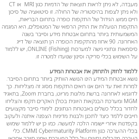
מעבדה, לא ניתן לראות תוצאות של הדמיות כגון MRI
או
CT
ולא ניתן לצפות בהיסטוריה של החולה. זו סיטואציה של סיכון
חיים ממש. הגידול של התקפות כופרה בתחום הבריאות,
התקפות הנועלות את התיק הרפואי של המטופלים, היא המגמה
המשמעותית ביותר בתחום אבטחת מידע וסייבר בשנה
האחרונה. 90 אחוז מהתקפות הכופרה הן תוצאה של דייג
סיסמאות ונתוניי גישה למערכות
(
ONLINE
Fishing), יש ללמוד
על השימוש בכלי סריקה וסינון שנועדו למטרה זו.
ללמוד לחזק ולתחזק את אבטחת המידע
נושא אבטחת המידע הינו הנושא הוותיק ביותר בתחום הסייבר.
למרות זאת עד היום אנו רואים התקפות מסוג זה מצליחות. כך
לדוגמא לאחרונה ברשת מלונות מריוט, בחברת Zoom, בתאגיד
MGM ומערכת הבנקאות היוונית בכולן האקרים תקפו והצליחו
לחדור בכלל כשלים באבטחת הנתונים. לימודי סייבר מקצועיים
חייבים ללמד כיצד לתכנן ולבנות מדיניות הצפנה איתנה ולעקוב
בקפדנות אחרי יישומה הלכה למעשה. כמו כן יש ללמוד שימוש
בכלי ההערכה כגון CMMI Cybermaturity Platform. כלי
הערכה מקבלים נתונים על כלל המערכת שמגן סייבר אחראי