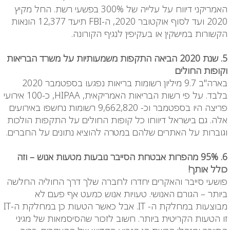
האמריקני דיווח על עלייה של 300% בפשעי רשת. החל מקיץ
2020 ועד לסוף אוקטובר 2020, ה-FBI
תיעד 12,377 הונאות
הקשורות במישקין או בעקיפין לנגיף הקורונה.
5. שנת 2020 הביאה התקפות משמעותיות על משרד הבריאות
וקופות החולים
בארה"ב 9.7 מיליון רשומות בריאות נפגעו בספטמבר 2020
בלבד. על פי רשות הבריאות האמריקאית,
HIPAA
, כ-100 אירועי
פריצה היו בספטמבר וכ- 9,662,820 רשומות נחשפו באירועים
אלה. גם בישראל דיווחו כל קופות החולים על התקפות הולכות
וגוברות על האתרים שלהם במטרה להוציא נתונים על החברים.
6. 95% מהפרות אבטחת הסייבר נובעות מטעות אנוש – וזה
כולל אותך!
פושעי סייבר והאקרים יחדרו לחברה שלך דרך החוליה החלשה
ביותר – הגורם האנושי. טעויות אנוש כמעט אף פעם לא
מבוצעות במחלקת ה-
IT
. אבל כאשר הטעות כן במחלקת ה-IT
זו הטעות הקריטית ביותר. חשוב לזכור שהסיסמאות של מגיני