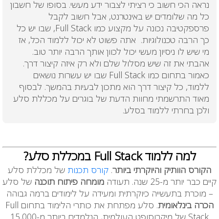
נראה הכי חשוב כי רציתי לצבור ידע מעשי. בסופו של חשבון
כל מה שלומדים יש באינטרנט, אבל חשוב לקבל
פרספקטיבה נכונה על מקצוע כמו Full Stack, שבו יש כל
כך הרבה טכנולוגיות. אתה פשוט לא יכול ללמוד הכל, אז
מי שיש לו ניסיון מעשי יכול לכוון אותך הרבה יותר טוב.
אהבתי את זה שיש מסלול שלם ולא רק איזה קיצור דרך.
כאמור בתחום כמו Full Stack שבו יש עשרות נושאים
ללמוד, כל קיצור דרך הוא מתכון לבעיות בהמשך. לבסוף
מאוד התרשמתי מחוות הדעת של בוגרים על מכללת סלע
ולכן בחרתי ללמוד בסלע.
למה ללמוד Full Stack במכללת סלע?
הקורס הוותיק והיוקרתי ביותר
.
קורס תכנות
של מכללת סלע
קיים כבר יותר מ-25 שנה. תעודה
מומחה פיתוח תוכנה
של סלע
– מוכרת בתעשייה כיוקרתית ומעידה על לימודים ברמה גבוהה
הכרה בינלאומית
. סלע מפתחת את כותרי הלימוד בתחום Full
Stack של מיקרוסופט העולמית, הנלמדים ביותר מ-15,000