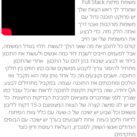
משימת פיתוח Full Stack
שמגדיר לך ראש הצוות שלך.
יש פרויקט תוכנה גדול עם
משימות מורכבות ואבני דרך
ואתה חלק מזה. כדי לבצע
את המשימות שלי אני חייב
קודם כל לתכנן את מה שאני הולך לעשות. תלוי בגודל המשימה,
אבל לפעמים חייבים לשבת יחד כמה אנשים ולעשות את התכנון
ביחד או לבצע ישיבות בהן דנים על התכנון. אחרי שהתכנון
מתחיל להיסגר צריך לקבוע ממשקים שהם כמו חוזים בין חלקי
התוכנה. יושבים וקובעים מה כל אחד נותן ומה הוא מקבל. ואז
הולכים ומתכנתים את התוכנה עצמה. במקביל מתחילים לבצע
QA יחידה, שזה בדיקות תקינות לתוכנה לראות שהכל עובד כמו
שצריך לפני שמחברים ומוציאים לסביבת הבדיקות החיצונית. כל
יום יש לנו פגישה קצרה של הצוות המצומצם כ-15 דקות לליבון
נושאים וכל שבוע יש ישיבה של כ-שעה עם כלל צוות הפיתוח
לדיווח וליבון בעיות. אחת לשבועיים בערך יש ישיבה עם הבוסים
הגדולים ואנשי השיווק לסנכרון, העלאת רעיונות ודיון כיצד
מתקדמים.