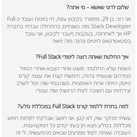
שלום לרוני שאשא – מי אתה?
אני רוני, בן 29, מתגורר בקיבוץ עינת, חי בזוגיות ועובד כ-Full
Stack Developer מזה כשנתיים. בהתחלה עבדתי בחברת
HP אך לאחרונה, בעקבות מעבר לקיבוץ, אני עובד
בסטאטרטאפ ג'ויטיים ונהנה מזה מאוד.
איך החלטת שאתה רוצה לימודי Full Stack?
האמת שלא החלטתי. פשוט אחרי הצבא ואחרי הטיול
המדהים שעשיתי בהודו, חיפשתי קצת את עצמי. קורס
הייטק הייתה אחת האופציות. כשהבנתי שזה יכול לשלב
יצירתיות עם חשיבה לוגית הרגשתי שזה עבורי.
למה בחרת ללמוד קורס Full Stack במכללת סלע?
עשיתי מחקר שוק לא קטן, אני חושב שבדקתי לפחות חמש
מכללות. בסלע מצא חן בעיני קודם כל המקצוענות,
העובדה שאתה לומד ממרצים שבאים מהתעשייה. לי זה