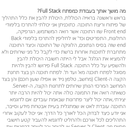
מה מושך אותך בעבודת כמפתח Full Stack?
בראש וראשונה בראייה הכוללת, היכולת להבין את כלל התהליך
של פיתוח וריצת התוכנה. כתוכניתן אני יכולתי להתרכז בלימודי
Front end שזו התוכנה אשר רואה המשתמש, הגרפיקה,
החלונות, התפריטים וכד' או לחליפין להתרכז בלימודי Back
end שזה בסיס הנתונים, הלוגיקה של התוכנה וכיצד התוכנה
מתחברת לתוכנות אחרות ברשת כדי לקבל כל מני שירותים ולא
להמציא את הגלגל. אבל לי הייתה חשובה היכולת להבין
ולהשפיע על כלל התוכנה. Full Stack פירושו להבין ולהיות
מסוגל לפתח תוכנה מא' ועד ת'. לפתח תוכנה הן בצד תחנת
הקצה ה-Client
(מחשב, טלפון נייד או אפילו שעון חכם) והן בצד
המחשב המרכזי הנותן שירותים לתחנות הקצה, ה-
Server.
כשאתה רואה את התמונה כולה אתה יכול להיות הרבה יותר
יצירתי.,אתה יכול ליצר פתרונות שבאמת עובדים. אם לדוגמא
התוכנה עובדת לאט או שמתגלית בעיית אבטחת מידע וסייבר,
אני יודע כיצד לבדוק הכל לאורך כל הדרך. אני יכול לעקוב אחרי
התהליכים לכל אורכם ולהחליט לדוגמא להעביר קטע חישובי
מסוים מה-Client ל-Server או להיפך וכך לשפר דרמטית את