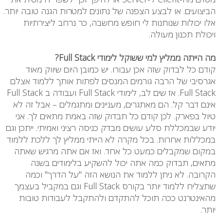
הביצועים. או לבצע הצפנה של נתונים למטרות הגנה טובה יותר.
אלו יכולות שנותנות לי חופש מחשבה, כר נרחב ליצירתיות
ויכולת תכנון מעולה.
מה הייתה ממליץ למי ששוקל לימודי Full Stack?
קודם כל לבדוק שזה אכן עבורו. יש כמובן היום שיווק מאוד
אגרסיבי של הרבה גורמים המנסים לפתות אותך ללמוד אצלם
Full Stack. אז שים לב, לימודי Full Stack ועבודה ב Full Stack
אינם דבר קל. הם מאתגרים, מעניינים ומתגמלים – אבל זה לא
טיול בפארק. לכן קודם כל תבדוק שזה באמת מתאים לך. אני
יודע שבמכללת סלע עושים מבדק כניסה רציני ואמיתי. ייתכן וגם
במכללות אחרות. בכל מקרה לא הייתי ממליץ לך ללכת ללמוד
במקום שמקבלים כמעט כל אחד. ואז אם אתה מרגיש שאתה
מתאים, תבדוק כמה אתה יכול להשקיע בלימודים בשנה
הקרובה. לא ניתן ללמוד את הנושא הזה "על הדרך" וכמה
שתצליח ללמוד יותר בקורס Full Stack וגם במקביל בעצמך
מהאינטרנט ככה תוכל להתקדם ולהתקבל לעבודות טובות
יותר.