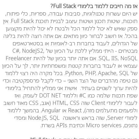
אז מה חייבים ללמוד בלימודי Full Stack?
יש היום עשרות טכנולוגיות, סביבות עבודה, ספריות, כלי פיתוח,
תוכנות, שיטות תכנון ושיטות עיצוב לבניית תוכנת Full Stack. אין
ספק שאיש לא יכול ללמוד הכל ולבטח לא יכול להיות מקצוען
בהכל. אז חשוב לבחור כיוון מתאים. אם אתה רוצה להיות בליגה
של הגדולים, לעבוד בחברות רב-לאומיות או בסטארטאפים
מבטיחים - הייתי ממליץ ללכת על הכיוון של C#, NodeJS2,
SQL, IIS, NoSQL. אם אתה יותר בכיוון של להיות Freelancer
עצמאי או לעבוד בחברות קטנות ומשפחתיות יותר, לך על הכיוון
של Python, PHP, Apache, SQL. בכל מקרה היה רצוי ללמוד
גם טיפה מהדברים של הצד השני – כדי לקבל פרספקטיבה וכדי
להיות ערוך לשנויים בעתיד. אישית אני ממליץ להתחיל בלימודי
שפת תכנות שלמה כמו C# וללמוד DOT NET
לעומק. ואז
לעבור ללימודי
Client
שזה
CSS
,
HTML
(אגב,
CSS
מאוד חשוב
ולפעמים מתעלמים מזה),
React
או
Angular
. בהמשך ללמוד
לימודי
Server
, שזה בראש וראשונה
SQL
,
Node.JS
ומסדי
נתונים,
Micro services
וכתיבת
APIs
בשרת.