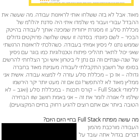
מאוד. אבל לא בזה ששלחו אותי לראיונות עבודה. מה שעשה את
ההבדל עבורי ועבור מי שלמדו איתי היה סדנת יהלו"מ של
מכללת סלע. זו מסגרת ייחודית שמכינה אותך לעבודה בהייטק
הבכיר – לשם כיוונתי. בסדנה זו עשינו שלושה פרויקטים גדולים
שממש נתנו לי ניסיון אמיתי בעבודה. כשהלכתי לראיונות הרגשתי
שאני יכול לתאר תהליכי פיתוח וטכנולוגיות כמו בוגר עם ניסיון
של שנה-שנתיים וזה גם נתן לי ביטחון אישי וכך הצלחתי להרשים.
בסופו של חשבון התקבלתי לעבודה מעניינת מאוד בחברה
גדולה – אז כן – מכללת סלע עזרה לי למצוא עבודה. אישית אני
ממליץ מאוד לא להתפשר! גם אם זה מעט יותר יקר הירשמו
ללימודי Full Stack
– קורס תכנות - במכללת סלע (ואגב – לא
שילמו לי אגורה לומר את זה – אני באמת חושב שזו הבחירה
הטובה ביותר אם אתם רוצים להגיע רחוק בחיים המקצועיים).
מה עושה מפתח Full Stack בחיי היום היום?
העבודה מורכבת מהמון
דברים. בגדול אתה עובד על