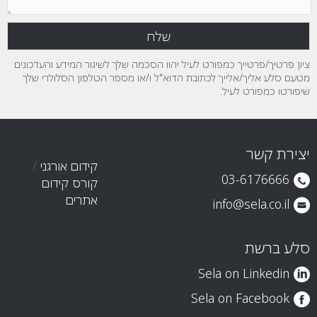
ציון פרטיך/פרטייך כמפורט לעיל יהוו הסכמה שלך לשיגור המידע והעדכונים
מטעם סלע אליך/אלייך לכתובת הדוא"ל ו/או מספר הטלפון הסלולרי שלך
שיפורטו כמפורט לעיל.
יצירת קשר
קידום אורגני
/
03-6176666
קורס קידום
אתרים
info@sela.co.il
סלע ברשת
Sela on Linkedin
Sela on Facebook