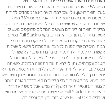
האם חייבים תואר ראשון כדי לעבוד ב- Full Stack?
ממש לא! לדעתי פחות ממחצית העובדים שעובדים איתי הם
בעלי תואר ראשון. אלו שכן למדו תואר ראשון מפחדים להודות
לעצמם או מתביישים לומר את זה, אבל כמעט 75% ממה
שלמדו בתואר לא שימושי להם בכלל. האמת שהרבה יותר חשוב
מלימודי תואר זה לימודים מעשיים הכוללים פרויקטים מעשיים
אמיתיים וגדולים תוך כדי הלימודים. בקורס Full Stack בסלע
עשינו שישה פרויקטים משמעותיים. כל פרויקט כזה תרם לי
רבות. היכולת שלי לפנות למרצה או למתרגל ולשאול שאלות
אפשרה לי לנסות ולהתנסות בדברים חדשים, זה אפשר לי
ללמוד באמת תוך כדי "לכלוך הידיים" ולא רק לפתור תרגילים
קטנים ונקודתיים. נתן לי לראות את התמונה הגדולה. כשאתה
נכנס לעבודה אין לך את הפריווילגיה ללמוד ולהתנסות, אתה לא
יכול בדרך כלל לבחור את הספריות והטכנולוגיות איתן תשתמש,
לכן ביצוע פרויקטים תוך כדי הלימודים היא הדרך הטובה ביותר
לצבור ידע וניסיון. תואר ראשון? זה ממש אבל ממש לא הדרך
להיות מפתח Full Stack. אני אישית מרגיש שכל מי שלמדו תואר
ועובדים ב-Full Stack פשוט בזבזו זמן יקר וכסף רב.