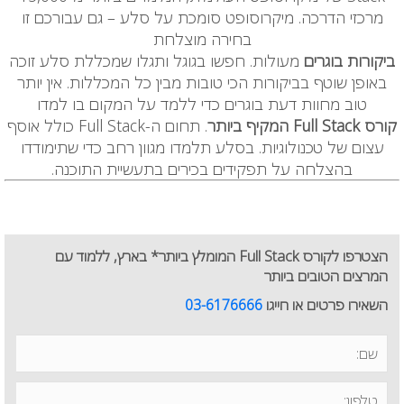
מרכזי הדרכה. מיקרוסופט סומכת על סלע – גם עבורכם זו
בחירה מוצלחת
ביקורות בוגרים
מעולות. חפשו בגוגל ותגלו שמכללת סלע זוכה
באופן שוטף בביקורות הכי טובות מבין כל המכללות. אין יותר
טוב מחוות דעת בוגרים כדי ללמד על המקום בו למדו
קורס
Full Stack
המקיף ביותר
. תחום ה-Full Stack
כולל אוסף
עצום של טכנולוגיות. בסלע תלמדו מגוון רחב כדי שתימודדו
בהצלחה על תפקידים בכירים בתעשיית התוכנה.
הצטרפו לקורס Full Stack המומלץ ביותר* בארץ, ללמוד עם
המרצים הטובים ביותר
השאירו פרטים או חייגו
03-6176666