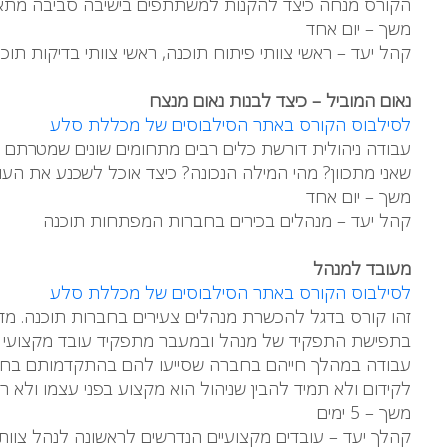
הקורס מנחה כיצד להקנות למשתתפים בישיבה סביבה מתאי
משך – יום אחד
קהל יעד – ראשי צוותי פיתוח תוכנה, ראשי צוותי בדיקות תוכנ
נאום המוביל – כיצד לבנות נאום מנצח
לסילבוס הקורס באתר הסילבוסים של מכללת סלע
עבודה ניהולית דורשת כלים רבים מתחומים שונים שמטרתם ל
שאני מתכוון? מהי המילה הנכונה? כיצד אוכל לשכנע את העו
משך – יום אחד
קהל יעד – מנהלים בכירים בחברות המפתחות תוכנה
מעובד למנהל
לסילבוס הקורס באתר הסילבוסים של מכללת סלע
זהו קורס בדגל להכשרת מנהלים צעירים בחברות תוכנה. מדוב
בתפישת התפקיד של מנהל ובמעבר מתפקיד עובד מקצועי לתפקי
עבודה במהלך חייהם בחברה שסייעו להם בהתקדמותם בחברה
לקידום ולא תמיד להבין שניהול הוא מקצוע בפני עצמו ולא רק
משך – 5 ימים
קהלך יעד – עובדים מקצועיים הנדרשים לראשונה לנהל צוותי פי