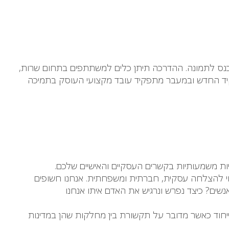
חת תוכנה. כאשר ה-QA לא גילה בעיה שירות הלקוחות נכנס לתמונה. ההדרכה תיתן כלים למשתתפים בתחום שרות,
פקיד החדש ובמעבר מתפקיד עובד מקצועי העוסק בתמיכה
ות משמעותיות בקשרים העסקיים והאישיים שלכם.
י להצלחה עסקית, חברתית ומשפחתית. אנחנו חשופים
ים? כיצד נפרש ונרגיש את האדם איתו אנחנו
לצוותי QA. התקשורת בארגונים אלו הינה קריטית בייחוד כאשר מדובר על תקשורת בין מחלקות שהן במדינות