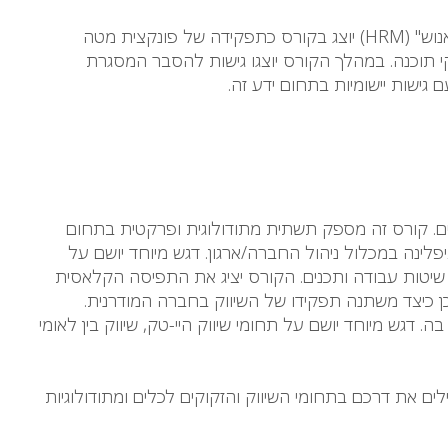
הקורס עוסק בנושא ניהול משאבי אנוש בחברות טכנולוגיות, ומציג את הנושאים השונים שתחום זה מקיף. המושג "ניהול משאבי אנוש" (HRM) יוצג בקורס כתפקידה של פונקצית מטה
י תוכנה. במהלך הקורס יוצגו גישות להסבר המסגרת
 גישות יישומיות בתחום ידע זה.
ים. קורס זה מספק תשתית מתודולוגית ופרקטית בתחום
פלינה במכלול ניהול החברה/ארגון. דגש מיוחד יושם על
, שיטות עבודה ותכנים. הקורס יציג את התפיסה הקלאסית
וכן כיצד משתנה תפקידו של השיווק בחברה המודרנית.
. דגש מיוחד יושם על תחומי שיווק היי-טק, שיווק בין לאומי
ים את דרכם בתחומי השיווק והזקוקים לכלים ומתודולוגיות