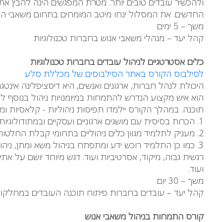
ולהכשיר עובדים טובים יותר. מטרת המפגשים הינה להבין את
החדשים. את המסלול ינחו מיטב המומחים בתחום משאבי האנוש,
משך – 5 ימים
קהל יעד – מנהלי משאבי אנוש בחברות טכנולוגיות
כלים אסטרטגיים לניהול עובדים בחברות טכנולוגיות
לסילבוס הקורס באתר הסילבוסים של מכללת סלע
היכולת לנהל חברות, ארגונים ואנשים, היא דיסציפלינה אינטגרט
הוא איש מקצוע הנדרש להתמחות במיומנויות ניהול בנוסף ל
תוכנה. במהלך הקורס יילמדו תפיסות ניהוליות - קלאסיות ומתקדמות
1. הכרות בסיסית עם מושגים ארגוניים ועסקיים ובמתודולוגיות הקשורות למקצוע הניהול
2. מעניק לתלמיד מגוון כלים ניהוליים בתחומי קבלת החלטות, ניהול צוות, הגדרת יעדים ומטרות
3. כמו כן התלמיד רוכש ידע ומתפתח בניהול משא ומתן, ניה
רגשית גבוה, מיקוד, אסרטיביות ועוד. דגש מיוחד יושם על את
ועוד.
משך – 30 יום
קהל יעד – עובדים בחברות פיתוח תוכנה העובדים במחלקות 
קורס התמחות בניהול משאבי אנוש