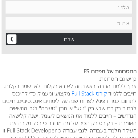
החסרונות של מפתח FS
כן יש גם חסרונות.
צריך ללמוד הרבה. ראשית זה לא בא בקלות ולא נשמר בקלות.
חייבים ללמוד
קורס Full Stack
מקצועי ומעמיק כדי להיכנס
לתחום. כמה רציני? לפחות שנה של לימודים אינטנסיביים. חייבים
לבחור בקורס שלא רק "נוגע" או נותן "טעימה" לגבי הנושאים
הנדרשים – חייבים ללמוד את הנושאים לעומק. ישנה קלישאה
האומרת – בקורס רק תכיר על מה מדובר כי בכל מקרה את
העיקר תלמד בעבודה. לגבי עבודה כ-Full Stack Developer זו
טעות גדולה לחשוב כך! ביום הראשון לעבודה כ-FSD תידרש