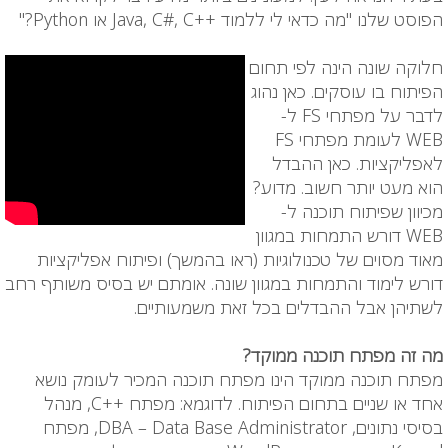
הפוסט שלנו "מה כדאי לי ללמוד ++Java, C#, C או Python?"
חלוקה שונה הינה לפי תחום
הפיתוח בו עוסקים. כאן נהוג
לדבר על מפתחי FS ל-
WEB לעומת מפתחי FS
לאפליקציות. כאן ההבדל
הוא מעט יותר חשוב. מדוע?
מכיוון שפיתוח תוכנה ל-
WEB דורש התמחות במגוון
מאוד מסוים של טכנולוגיות (ראו בהמשך) ופיתוח אפליקציות
דורש לימוד והתמחות במגוון שונה. אומתם יש בסיס משותף רחב
לשתיהן אבל ההבדלים בכל זאת משמעותיים.
מה זה מפתח תוכנה ממוקד?
מפתח תוכנה ממוקד הינו מפתח תוכנה המכיר לעומק נושא
אחד או שניים בתחום הפיתוח. לדוגמא: מפתח ++C, מנהל
בסיסי נתונים, DBA – Data Base Administrator, מפתח