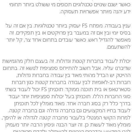
כאשר ישנם שינויים טכנולוגיים תכופים מי ששולט ביותר תחומי
ידע יהנה מיותר אפשרויות תעסוקה.
עניין בעבודה. מפתח FS יעסוק ביותר טכנולוגיות. בין אם זה על
בסיס יומי ובין אם זה במעבר בין פרויקטים או בין תפקידים. זה
מאפשר להגדיל ראש. כאשר עובדים בתחום אחד צר, קל יותר
להשתעמם.
יכולת לעבוד בחברות קטנות וגדולות. זה בעצם חלק מהגמישות
שדיברנו עליה. אבל חשוב להתייחס ספציפית לנושא זה. בתחום
ההייטק יש הבדל מהותי מאוד בין עבודה בחברות גדולות,
חברות רב-לאומיות לבין עבודה בחברות קטנות כגון חברות
סטארטאפ או בית תוכנה ממוקד. תוכניתן FS יכול לעבוד בשתי
סוגי החברות הללו. תוכניתן בעל יכולות ספציפיות יותר יעבוד
בדרך כלל רק בסוג חברה אחד. מאוד מומלץ לכל תוכניתן
לעבוד בחייו המקצועיים גם בחברה גדולה וגם בחברה קטנה.
למרות הקושי המנטלי בלעבור מחברה קטנה לגדולה או להיפך,
מומלץ מאוד לעשות כן. זה יוצר הבנה וניסיון הרבה יותר מעמיק
לגבי המקצוע והדרכים הנכונות להשתלב ולקדם פרויקטים.