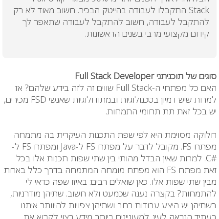
Stack
התקבלו לעבודה בהייטק הבכיר. חשוב מאוד לא רק
להתקבל לעבודה, חשוב להתקבל לעבודה שתאפר לך
קידום מקצועי מרבי בשנים הראשונות.
סוגים של תוכניתני Full Stack Developer
האם כל מפתחי ה-Full Stack שווים זה לזה בידע שלהם? אז
למרות שיש דמיון בטכנולוגיות ובמתודולוגיות שאנשי FSD מכירים,
יש בכל זאת תת תחומי התמחות.
חלוקה מסוימת היא לפי שפת התכנות העיקרית בה מתמחה
מפתח FS. מקובל לדבר על מפתח FS ל-Java ומפתח FS ל-
#C. למרות שאין הבדל מהותי בין שתי שפות תכנות אלו בכל
זאת מפתח FS הוא מפתח מומחה המתמחה בדרך כלל באחת
מבין שתי שפות אלו. כאן שואלים רבים: באיזו שפה כדאי לי
להתמחות? בקצרה נענה שכמעט ולא חשוב. שתיהן מודרניות,
בשתיהן יש היצע עבודות רחב ושתיהן צפויות להיוותר איתנו
בעתיד הנראה לעין. למעוניינים ביותר מידע רצוי לקרוא את