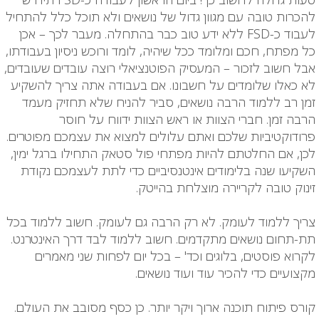
להכרות טובה עם מגוון גדול של נושאים ולא תוכל כלל להתחיל
לעבוד כ-FSD ללא ידע טוב כבר בהתחלה. מעבר לכך – אכן
כל מפתח, חכם ומלומד ככל שיהיה, לומד ורוכש ניסיון בעבודתו,
אבל חשוב לזכור – המעסיק הפוטנציאלי רוצה עובדים שעובדים,
לא כאלו שלומדים על חשבונו. אם בעבודה אתה צריך להשקיע
זמן רב ללמוד הרבה נושאים, סביר להניח שלא תחזיק מעמד
הרבה זמן. חברי הצוות או ראש הצוות ידווח על חוסר
פרודוקטיביות שלכם ואתם עלולים למצוא את עצמכם מפוטרים.
לכן, אם החלטתם להיות מפתחי פול סטאק התחילו ברגל ימין,
השקיעו שנה בלימודים אינטנסיביים כדי לתת לעצמכם נקודת
זינוק טובה לקריירה מוצלחת בהייטק.
צריך ללמוד לעומק. לא רק הרבה גם לעומק. חשוב ללמוד בכל
תת-תחום נושאים מתקדמים. חשוב ללמוד לבד דרך האינטרנט.
לקרוא פוסטים, בלוגים וכד' – בכל יום לפחות שני מאמרים
מקצועיים כדי להכיר עוד ועוד נושאים.
קורס פיתוח תוכנה ארוך ויקר יותר. כן כסף מסובב את העולם.