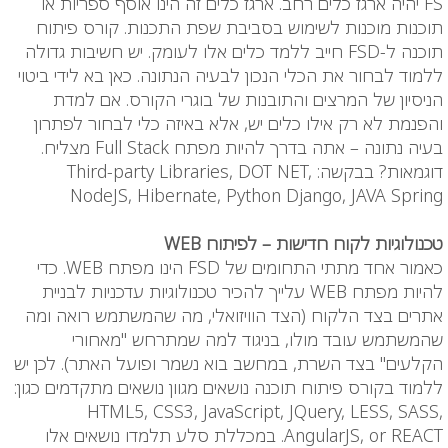
FS יהיה ארגז כלים רחב. ארגז כלים זה הינו אוסף ספריות או
תוכנות מוכנות לשימוש בסביבת שפת התכנות. קורס פיתוח
תוכנה ל-FSD חייב ללמד כלים אלו לעומק. יש חשיבות גדולה
ללמוד לבחור את הכלי הנכון לבעיה הנתונה. כאן בא לידי ביטוי
הניסיון של המרצים והתובנות של בוגרי הקורס. אם למדת
והפנמת לא רק אילו כלים יש, אלא באיזה כלי לבחור לפתרון
בעיה נתונה – אתה בדרך להיות מפתח Full Stack מצליח.
דוגמאות? בבקשה: Third-party Libraries, DOT NET,
NodeJS, Hibernate, Python Django, JAVA Spring
טכנולוגיות לקוח חדישות – לפיתוח WEB
כאמור אחד מתתי התחומים של FSD הינו מפתח WEB. כדי
להיות מפתח WEB עלייך להכיר טכנולוגיות עדכניות לבניית
אתרים בצד הלקוח (הצד הוויזואלי, מה שהמשתמש רואה ומה
שהמשתמש עובד מולו, בניגוד למה שמתרחש "מאחורי
הקלעים" בצד השרת, במחשב בוא נשמר ופועל האתר). לכן יש
ללמוד בקורס פיתוח תוכנה נושאים מגוון נושאים מתקדמים כגון:
HTML5, CSS3, JavaScript, JQuery, LESS, SASS,
AngularJS, or REACT. במכללת סלע תלמדו נושאים אלו