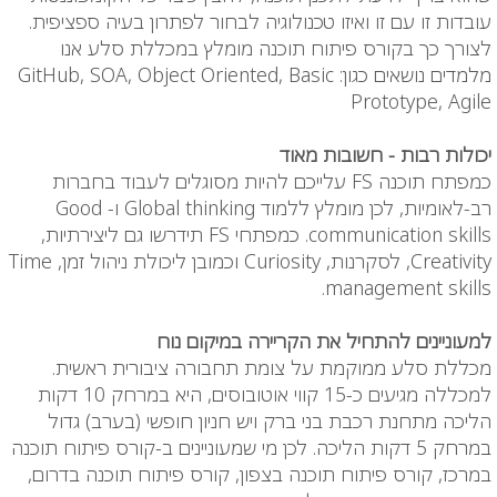
עובדות זו עם זו ואיזו טכנולוגיה לבחור לפתרון בעיה ספציפית.
לצורך כך בקורס פיתוח תוכנה מומלץ במכללת סלע אנו
מלמדים נושאים כגון: GitHub, SOA, Object Oriented, Basic
Prototype, Agile
יכולות רבות - חשובות מאוד
כמפתח תוכנה FS עלייכם להיות מסוגלים לעבוד בחברות
רב-לאומיות, לכן מומלץ ללמוד Global thinking ו- Good
communication skills. כמפתחי FS תידרשו גם ליצירתיות,
Creativity, לסקרנות, Curiosity וכמובן ליכולת ניהול זמן, Time
management skills.
למעוניינים להתחיל את הקריירה במיקום נוח
מכללת סלע ממוקמת על צומת תחבורה ציבורית ראשית.
למכללה מגיעים כ-15 קווי אוטובוסים, היא במרחק 10 דקות
הליכה מתחנת רכבת בני ברק ויש חניון חופשי (בערב) גדול
במרחק 5 דקות הליכה. לכן מי שמעוניינים ב-קורס פיתוח תוכנה
במרכז, קורס
פיתוח תוכנה
בצפון, קורס
פיתוח תוכנה
בדרום,