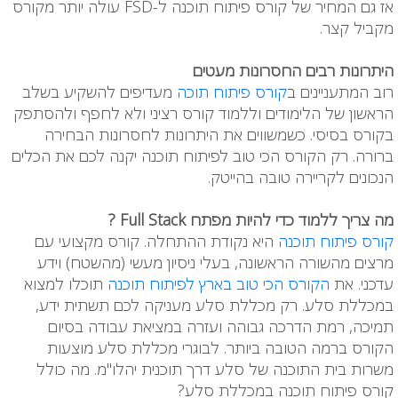
אז גם המחיר של קורס פיתוח תוכנה ל-FSD עולה יותר מקורס
מקביל קצר.
היתרונות רבים החסרונות מעטים
רוב המתעניינים ב
קורס פיתוח תוכה
מעדיפים להשקיע בשלב
הראשון של הלימודים וללמוד קורס רציני ולא לחפף ולהסתפק
בקורס בסיסי. כשמשווים את היתרונות לחסרונות הבחירה
ברורה. רק הקורס הכי טוב לפיתוח תוכנה יקנה לכם את הכלים
הנכונים לקריירה טובה בהייטק.
מה צריך ללמוד כדי להיות מפתח Full Stack ?
קורס פיתוח תוכנה
היא נקודת ההתחלה. קורס מקצועי עם
מרצים מהשורה הראשונה, בעלי ניסיון מעשי (מהשטח) וידע
עדכני. את
הקורס הכי טוב בארץ לפיתוח תוכנה
תוכלו למצוא
במכללת סלע. רק מכללת סלע מעניקה לכם תשתית ידע,
תמיכה, רמת הדרכה גבוהה ועזרה במציאת עבודה בסיום
הקורס ברמה הטובה ביותר. לבוגרי מכללת סלע מוצעות
משרות בית התוכנה של סלע דרך תוכנית יהלו"מ. מה כולל
קורס פיתוח תוכנה במכללת סלע?