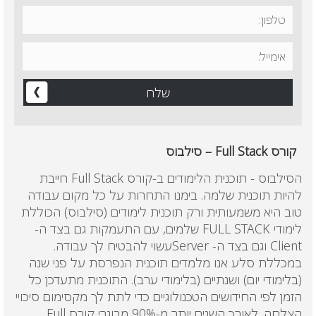
קורס Full Stack – סילבוס
הסילבוס - תוכנית הלימודים ב-קורס
Full Stack
חייבת
להיות תוכנית שלמה. בימנו התחרות על כל מקום עבודה
טוב היא משמעותית ורק תוכנית לימודים (סילבוס) הכוללת
לימודי
FULL STACK
שלמים, עם התעמקות גם בצד ה-
Client
וגם בצד ה-
Server
עשוי להבטיח לך עבודה.
במכללת סלע אנו מלמדים תוכנית הנפרסת על פני שנה
(בלימודי יום) ושנתיים (בלימודי ערב). התוכנית מתעדכן כל
הזמן לפי החידושים הטכנולוגיים כדי לתת לך מקסימום סיכויי
הצלחה. לאורך השנים יותר מ-90% מבוגרי קורס
Full