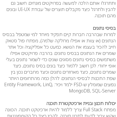
ותתרגלו אותם הלכה למעשה בפרויקטים מונחים. חשוב גם
להבין ולתרגל כיצד מקבלים תוצרים של עבודת UI-UX ובונים
מהם תוכנה.
בסיסי נתונים
למרות שבהרבה חברות קיים תפקיד מיוחד למי שמטפל בבסיס
הנתונים (או צוות או אפילו מחלקה שלמה), מפתח פול סטאק
חייב להכיר בעצמו את הנושא. כמעט כל אפליקציה וכל אתר
שומרים את הנתונים בבסיס נתונים. בהרבה פרויקטים אפילו
משתמשים בסיסי נתונים מסוגים שונים כדי לשמור נתונים בעלי
אופי ייחודי. לכן חשוב ללמוד כיצד בונים בסיס נתונים, כיצד
שומרים נתונים, כיצד מאחזרים נתונים וכיצד מחברים נכון בין
שפת התכנות לבסיסי הנתונים. להלן כמה מהתחומים היותר
נפוצים שמומלץ ש-FSD ילמד ויכיר: Entity Framework, LinQ,
MongoDB, SQL-Server
יכולות תכנון ובניית ארכיטקטורת תוכנה
מפתח Full Stack צריך ללמוד להיות ארכיטקט תוכנה. הכוונה
שהוא צריך לדעת לתכנן תוכנה, להבין כיצד כל הקומפוננטות