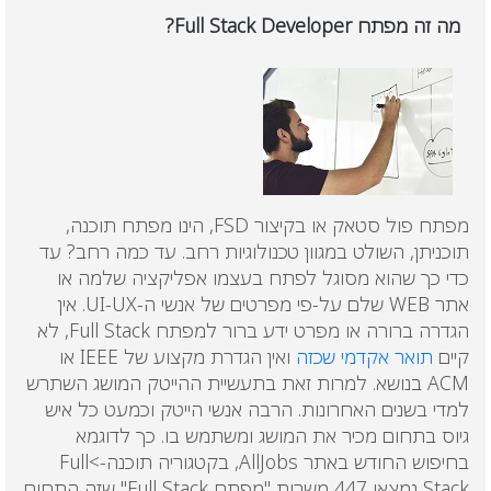
מה זה מפתח Full Stack Developer?
מפתח פול סטאק או בקיצור FSD, הינו מפתח תוכנה,
תוכניתן, השולט במגוון טכנולוגיות רחב. עד כמה רחב? עד
כדי כך שהוא מסוגל לפתח בעצמו אפליקציה שלמה או
אתר WEB שלם על-פי מפרטים של אנשי ה-UI-UX. אין
הגדרה ברורה או מפרט ידע ברור למפתח Full Stack, לא
קיים
תואר אקדמי שכזה
ואין הגדרת מקצוע של IEEE או
ACM בנושא. למרות זאת בתעשיית ההייטק המושג השתרש
למדי בשנים האחרונות. הרבה אנשי הייטק וכמעט כל איש
גיוס בתחום מכיר את המושג ומשתמש בו. כך לדוגמא
בחיפוש החודש באתר AllJobs, בקטגוריה תוכנה->Full
Stack נמצאו 447 משרות "מפתח Full Stack" שזה התחום